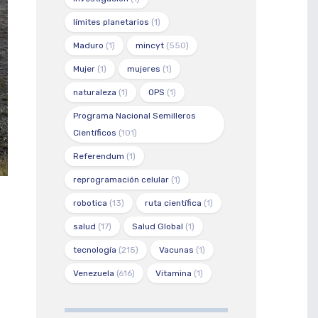
límites planetarios
(1)
Maduro
(1)
mincyt
(550)
Mujer
(1)
mujeres
(1)
naturaleza
(1)
OPS
(1)
Programa Nacional Semilleros
Científicos
(101)
Referendum
(1)
reprogramación celular
(1)
robotica
(13)
ruta científica
(1)
salud
(17)
Salud Global
(1)
tecnología
(215)
Vacunas
(1)
Venezuela
(616)
Vitamina
(1)