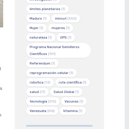
límites planetarios
(1)
Maduro
(1)
mincyt
(550)
Mujer
(1)
mujeres
(1)
naturaleza
(1)
OPS
(1)
Programa Nacional Semilleros
Científicos
(101)
Referendum
(1)
l
reprogramación celular
(1)
robotica
(13)
ruta científica
(1)
és
salud
(17)
Salud Global
(1)
tecnología
(215)
Vacunas
(1)
Venezuela
(616)
Vitamina
(1)
o