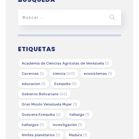
ETIQUETAS
Academia de Ciencias Agrícolas de Venezuela
(1)
Cavernas
(1)
ciencia
(517)
ecosistemas
(1)
educacion
(1)
Esequibo
(5)
Gobierno Bolivariano
(55)
Gran Misión Venezuela Mujer
(1)
Guayana Esequiba
(2)
hallazgo
(1)
hallazgos
(1)
investigación
(1)
límites planetarios
(1)
Maduro
(1)