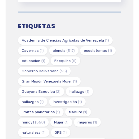
ETIQUETAS
Academia de Ciencias Agrícolas de Venezuela
(1)
Cavernas
(1)
ciencia
(517)
ecosistemas
(1)
educacion
(1)
Esequibo
(5)
Gobierno Bolivariano
(55)
Gran Misión Venezuela Mujer
(1)
Guayana Esequiba
(2)
hallazgo
(1)
hallazgos
(1)
investigación
(1)
límites planetarios
(1)
Maduro
(1)
mincyt
(550)
Mujer
(1)
mujeres
(1)
naturaleza
(1)
OPS
(1)