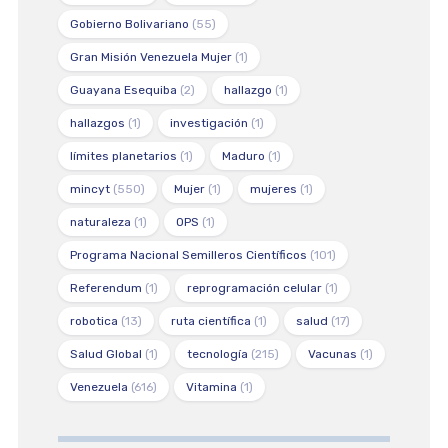
Gobierno Bolivariano
(55)
Gran Misión Venezuela Mujer
(1)
Guayana Esequiba
(2)
hallazgo
(1)
hallazgos
(1)
investigación
(1)
límites planetarios
(1)
Maduro
(1)
mincyt
(550)
Mujer
(1)
mujeres
(1)
naturaleza
(1)
OPS
(1)
Programa Nacional Semilleros Científicos
(101)
Referendum
(1)
reprogramación celular
(1)
robotica
(13)
ruta científica
(1)
salud
(17)
Salud Global
(1)
tecnología
(215)
Vacunas
(1)
Venezuela
(616)
Vitamina
(1)