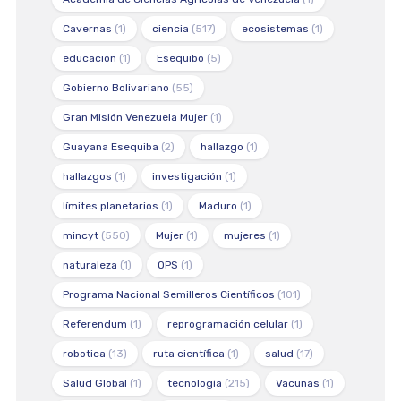
Cavernas
(1)
ciencia
(517)
ecosistemas
(1)
educacion
(1)
Esequibo
(5)
Gobierno Bolivariano
(55)
Gran Misión Venezuela Mujer
(1)
Guayana Esequiba
(2)
hallazgo
(1)
hallazgos
(1)
investigación
(1)
límites planetarios
(1)
Maduro
(1)
mincyt
(550)
Mujer
(1)
mujeres
(1)
naturaleza
(1)
OPS
(1)
Programa Nacional Semilleros Científicos
(101)
Referendum
(1)
reprogramación celular
(1)
robotica
(13)
ruta científica
(1)
salud
(17)
Salud Global
(1)
tecnología
(215)
Vacunas
(1)