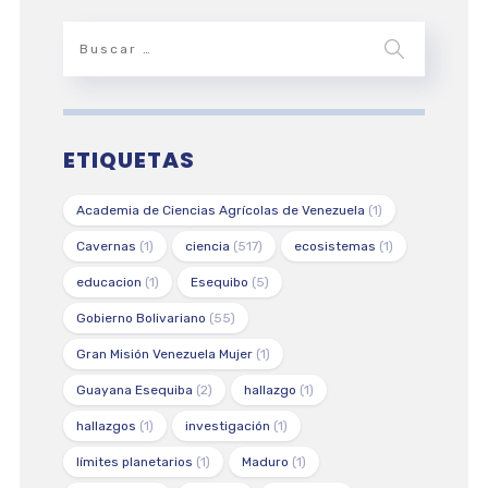
ETIQUETAS
Academia de Ciencias Agrícolas de Venezuela
(1)
Cavernas
(1)
ciencia
(517)
ecosistemas
(1)
educacion
(1)
Esequibo
(5)
Gobierno Bolivariano
(55)
Gran Misión Venezuela Mujer
(1)
Guayana Esequiba
(2)
hallazgo
(1)
hallazgos
(1)
investigación
(1)
límites planetarios
(1)
Maduro
(1)