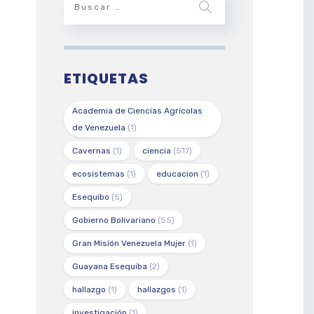
ETIQUETAS
Academia de Ciencias Agrícolas
de Venezuela
(1)
Cavernas
(1)
ciencia
(517)
ecosistemas
(1)
educacion
(1)
Esequibo
(5)
Gobierno Bolivariano
(55)
Gran Misión Venezuela Mujer
(1)
Guayana Esequiba
(2)
hallazgo
(1)
hallazgos
(1)
investigación
(1)