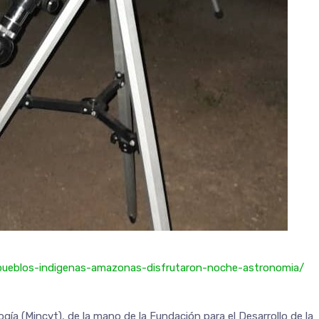
/pueblos-indigenas-amazonas-disfrutaron-noche-astronomia/
ogía (Mincyt), de la mano de la Fundación para el Desarrollo de la