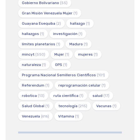
Gobierno Bolivariano
(55)
Gran Misión Venezuela Mujer
(1)
Guayana Esequiba
(2)
hallazgo
(1)
hallazgos
(1)
investigación
(1)
límites planetarios
(1)
Maduro
(1)
mincyt
(550)
Mujer
(1)
mujeres
(1)
naturaleza
(1)
OPS
(1)
Programa Nacional Semilleros Científicos
(101)
Referendum
(1)
reprogramación celular
(1)
robotica
(13)
ruta científica
(1)
salud
(17)
Salud Global
(1)
tecnología
(215)
Vacunas
(1)
Venezuela
(616)
Vitamina
(1)