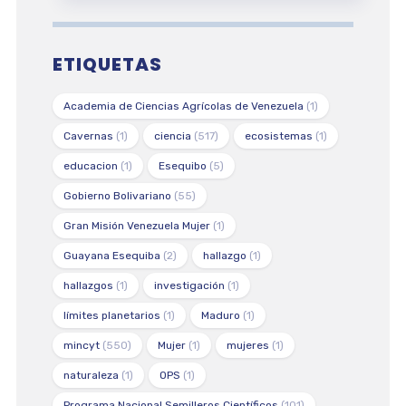
ETIQUETAS
Academia de Ciencias Agrícolas de Venezuela
(1)
Cavernas
(1)
ciencia
(517)
ecosistemas
(1)
educacion
(1)
Esequibo
(5)
Gobierno Bolivariano
(55)
Gran Misión Venezuela Mujer
(1)
Guayana Esequiba
(2)
hallazgo
(1)
hallazgos
(1)
investigación
(1)
límites planetarios
(1)
Maduro
(1)
mincyt
(550)
Mujer
(1)
mujeres
(1)
naturaleza
(1)
OPS
(1)
Programa Nacional Semilleros Científicos
(101)