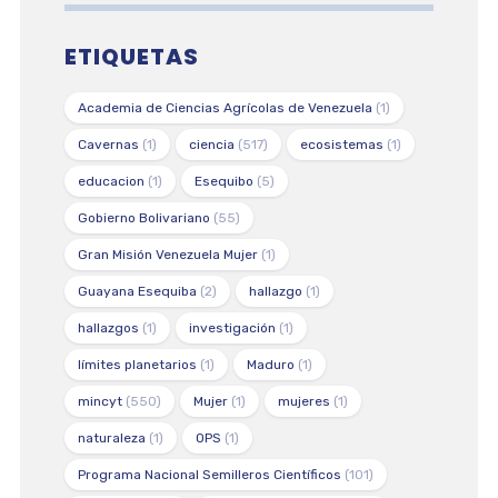
ETIQUETAS
Academia de Ciencias Agrícolas de Venezuela
(1)
Cavernas
(1)
ciencia
(517)
ecosistemas
(1)
educacion
(1)
Esequibo
(5)
Gobierno Bolivariano
(55)
Gran Misión Venezuela Mujer
(1)
Guayana Esequiba
(2)
hallazgo
(1)
hallazgos
(1)
investigación
(1)
límites planetarios
(1)
Maduro
(1)
mincyt
(550)
Mujer
(1)
mujeres
(1)
naturaleza
(1)
OPS
(1)
Programa Nacional Semilleros Científicos
(101)