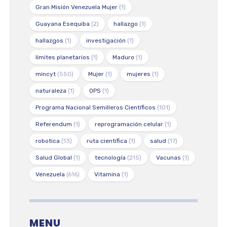
Gran Misión Venezuela Mujer
(1)
Guayana Esequiba
(2)
hallazgo
(1)
hallazgos
(1)
investigación
(1)
límites planetarios
(1)
Maduro
(1)
mincyt
(550)
Mujer
(1)
mujeres
(1)
naturaleza
(1)
OPS
(1)
Programa Nacional Semilleros Científicos
(101)
Referendum
(1)
reprogramación celular
(1)
robotica
(13)
ruta científica
(1)
salud
(17)
Salud Global
(1)
tecnología
(215)
Vacunas
(1)
Venezuela
(616)
Vitamina
(1)
MENU