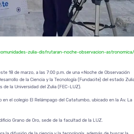
/comunidades-zulia-disfrutaran-noche-observacion-astronomica
este 18 de marzo, a las 7:00 p.m. de una «Noche de Observación
arrollo de la Ciencia y la Tecnología (Fundacite) del estado Zuli
s de la Universidad del Zulia (FEC-LUZ).
abo en el colegio El Relámpago del Catatumbo, ubicado en la Av. La
Edificio Grano de Oro, sede de la facultad de la LUZ.
la difusión de la ciencia y la tecnología; además de buscar la