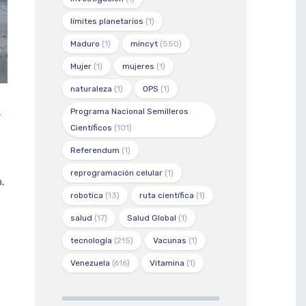
límites planetarios
(1)
Maduro
(1)
mincyt
(550)
Mujer
(1)
mujeres
(1)
naturaleza
(1)
OPS
(1)
Programa Nacional Semilleros
/
Científicos
(101)
Referendum
(1)
reprogramación celular
(1)
a,
robotica
(13)
ruta científica
(1)
salud
(17)
Salud Global
(1)
tecnología
(215)
Vacunas
(1)
Venezuela
(616)
Vitamina
(1)