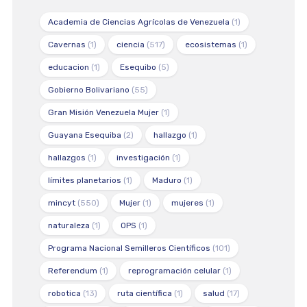
Academia de Ciencias Agrícolas de Venezuela
(1)
Cavernas
(1)
ciencia
(517)
ecosistemas
(1)
educacion
(1)
Esequibo
(5)
Gobierno Bolivariano
(55)
Gran Misión Venezuela Mujer
(1)
Guayana Esequiba
(2)
hallazgo
(1)
hallazgos
(1)
investigación
(1)
límites planetarios
(1)
Maduro
(1)
mincyt
(550)
Mujer
(1)
mujeres
(1)
naturaleza
(1)
OPS
(1)
Programa Nacional Semilleros Científicos
(101)
Referendum
(1)
reprogramación celular
(1)
robotica
(13)
ruta científica
(1)
salud
(17)