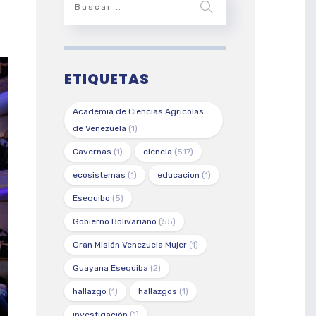
ETIQUETAS
Academia de Ciencias Agrícolas
de Venezuela
(1)
Cavernas
(1)
ciencia
(517)
ecosistemas
(1)
educacion
(1)
Esequibo
(5)
Gobierno Bolivariano
(55)
Gran Misión Venezuela Mujer
(1)
Guayana Esequiba
(2)
hallazgo
(1)
hallazgos
(1)
investigación
(1)