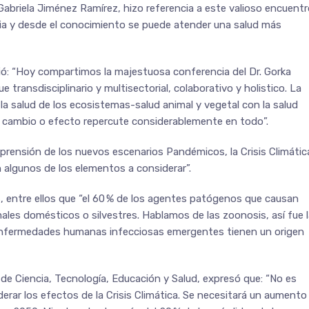
Gabriela Jiménez Ramírez, hizo referencia a este valioso encuent
ia y desde el conocimiento se puede atender una salud más
ibió: “Hoy compartimos la majestuosa conferencia del Dr. Gorka
 transdisciplinario y multisectorial, colaborativo y holistico. La
la salud de los ecosistemas-salud animal y vegetal con la salud
 cambio o efecto repercute considerablemente en todo”.
rensión de los nuevos escenarios Pandémicos, la Crisis Climátic
 algunos de los elementos a considerar”.
s, entre ellos que “el 60 % de los agentes patógenos que causan
les domésticos o silvestres. Hablamos de las zoonosis, así fue l
s enfermedades humanas infecciosas emergentes tienen un origen
 de Ciencia, Tecnología, Educación y Salud, expresó que: “No es
iderar los efectos de la Crisis Climática. Se necesitará un aumento