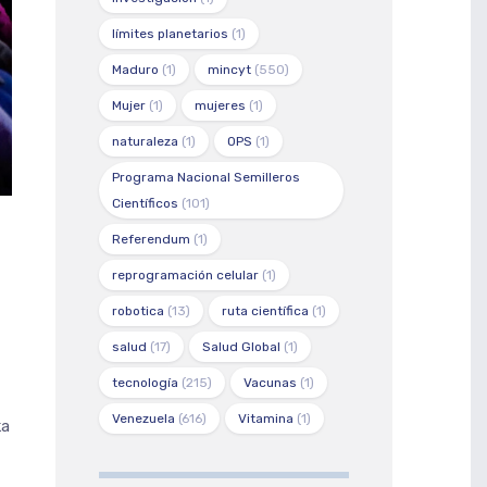
límites planetarios
(1)
Maduro
(1)
mincyt
(550)
Mujer
(1)
mujeres
(1)
naturaleza
(1)
OPS
(1)
Programa Nacional Semilleros
Científicos
(101)
Referendum
(1)
reprogramación celular
(1)
robotica
(13)
ruta científica
(1)
salud
(17)
Salud Global
(1)
tecnología
(215)
Vacunas
(1)
Venezuela
(616)
Vitamina
(1)
ka