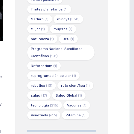
límites planetarios
(1)
Maduro
(1)
mincyt
(550)
Mujer
(1)
mujeres
(1)
naturaleza
(1)
OPS
(1)
Programa Nacional Semilleros
Científicos
(101)
Referendum
(1)
reprogramación celular
(1)
e
robotica
(13)
ruta científica
(1)
salud
(17)
Salud Global
(1)
y
tecnología
(215)
Vacunas
(1)
Venezuela
(616)
Vitamina
(1)
l