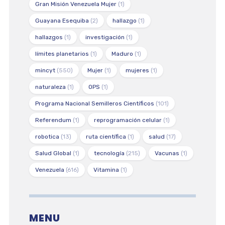
Gran Misión Venezuela Mujer
(1)
Guayana Esequiba
(2)
hallazgo
(1)
hallazgos
(1)
investigación
(1)
límites planetarios
(1)
Maduro
(1)
mincyt
(550)
Mujer
(1)
mujeres
(1)
naturaleza
(1)
OPS
(1)
Programa Nacional Semilleros Científicos
(101)
Referendum
(1)
reprogramación celular
(1)
robotica
(13)
ruta científica
(1)
salud
(17)
Salud Global
(1)
tecnología
(215)
Vacunas
(1)
Venezuela
(616)
Vitamina
(1)
MENU