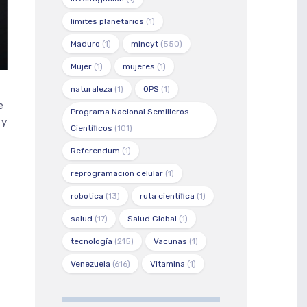
límites planetarios
(1)
Maduro
(1)
mincyt
(550)
Mujer
(1)
mujeres
(1)
naturaleza
(1)
OPS
(1)
e
Programa Nacional Semilleros
 y
Científicos
(101)
Referendum
(1)
reprogramación celular
(1)
robotica
(13)
ruta científica
(1)
salud
(17)
Salud Global
(1)
tecnología
(215)
Vacunas
(1)
Venezuela
(616)
Vitamina
(1)