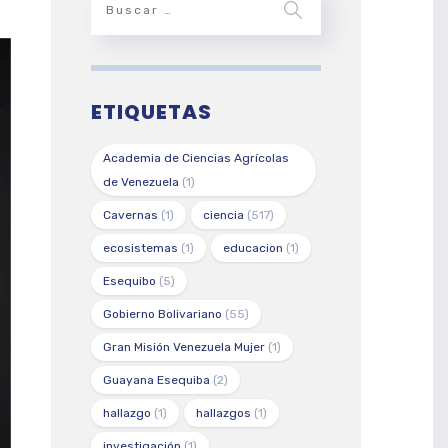
ETIQUETAS
Academia de Ciencias Agrícolas
de Venezuela
(1)
Cavernas
(1)
ciencia
(517)
ecosistemas
(1)
educacion
(1)
Esequibo
(5)
Gobierno Bolivariano
(55)
Gran Misión Venezuela Mujer
(1)
Guayana Esequiba
(2)
hallazgo
(1)
hallazgos
(1)
investigación
(1)