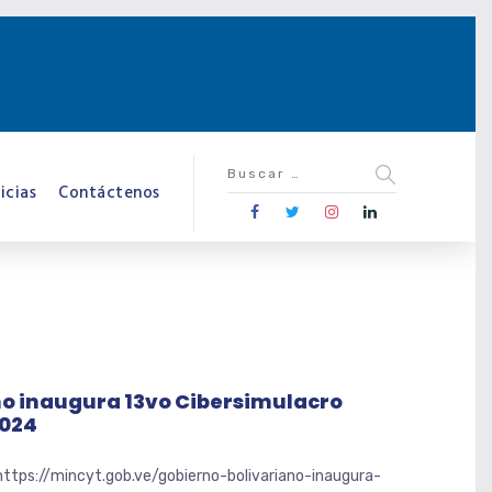
icias
Contáctenos
no inaugura 13vo Cibersimulacro
2024
https://mincyt.gob.ve/gobierno-bolivariano-inaugura-