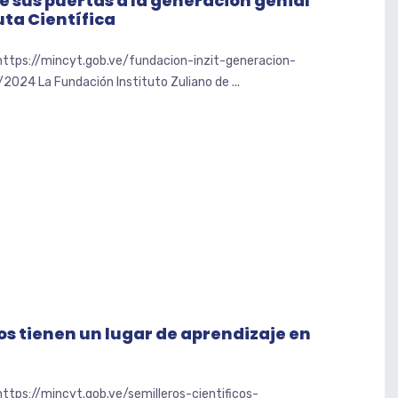
e sus puertas a la generación genial
ta Científica
 https://mincyt.gob.ve/fundacion-inzit-generacion-
2024 La Fundación Instituto Zuliano de ...
cos tienen un lugar de aprendizaje en
https://mincyt.gob.ve/semilleros-cientificos-