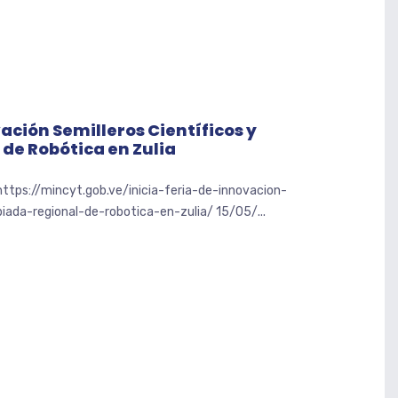
vación Semilleros Científicos y
de Robótica en Zulia
https://mincyt.gob.ve/inicia-feria-de-innovacion-
piada-regional-de-robotica-en-zulia/ 15/05/...