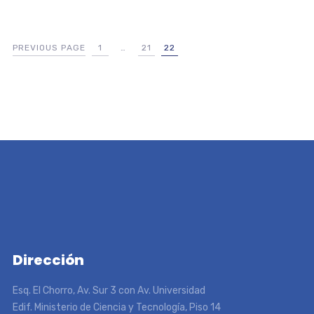
PREVIOUS PAGE
1
…
21
22
Dirección
Esq. El Chorro, Av. Sur 3 con Av. Universidad
Edif. Ministerio de Ciencia y Tecnología, Piso 14