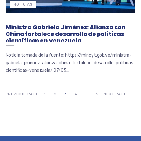
NOTICIAS
Ministra Gabriela Jiménez: Alianza con
China fortalece desarrollo de políticas
científicas en Venezuela
Noticia tomada de la fuente: https://mincyt.gob.ve/ministra-
gabriela-jimenez-alianza-china-fortalece-desarrollo-politicas-
cientificas-venezuela/ 07/05...
PREVIOUS PAGE
1
2
3
4
…
6
NEXT PAGE